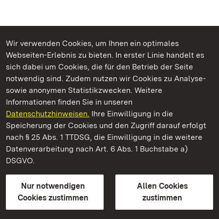
Wir verwenden Cookies, um Ihnen ein optimales
Webseiten-Erlebnis zu bieten. In erster Linie handelt es
Kommen. Staunen. Genießen.
sich dabei um Cookies, die für den Betrieb der Seite
notwendig sind. Zudem nutzen wir Cookies zu Analyse-
sowie anonymen Statistikzwecken. Weitere
Informationen finden Sie in unseren
Datenschutzhinweisen.
Ihre Einwilligung in die
Burg Alt-Eberstein
Speicherung der Cookies und den Zugriff darauf erfolgt
nach § 25 Abs. 1 TTDSG, die Einwilligung in die weitere
Staatliche Schlösser und Gärten Baden-Württemberg
Datenverarbeitung nach Art. 6 Abs. 1 Buchstabe a)
DSGVO.
Kontakt
FAQ
Impressum
Datenschutz
Gebärdensprache
Leichte Sprache
Erklärung zur Barrierefreiheit
Nur notwendigen
Allen Cookies
BITV-konform (geprüfte Seiten)
Cookies zustimmen
zustimmen