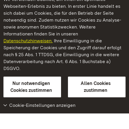
Webseiten-Erlebnis zu bieten. In erster Linie handelt es
Kommen. Staunen. Genießen.
sich dabei um Cookies, die für den Betrieb der Seite
notwendig sind. Zudem nutzen wir Cookies zu Analyse-
sowie anonymen Statistikzwecken. Weitere
Informationen finden Sie in unseren
Datenschutzhinweisen.
Ihre Einwilligung in die
Burg Alt-Eberstein
Speicherung der Cookies und den Zugriff darauf erfolgt
nach § 25 Abs. 1 TTDSG, die Einwilligung in die weitere
Staatliche Schlösser und Gärten Baden-Württemberg
Datenverarbeitung nach Art. 6 Abs. 1 Buchstabe a)
DSGVO.
Kontakt
FAQ
Impressum
Datenschutz
Gebärdensprache
Leichte Sprache
Erklärung zur Barrierefreiheit
Nur notwendigen
Allen Cookies
BITV-konform (geprüfte Seiten)
Cookies zustimmen
zustimmen
Cookie-Einstellungen anzeigen
Weiteres
Portal
Monumente
Besuchen Sie uns auf