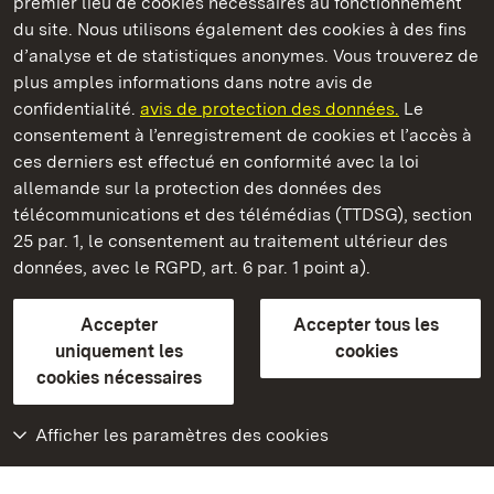
premier lieu de cookies nécessaires au fonctionnement
du site. Nous utilisons également des cookies à des fins
d’analyse et de statistiques anonymes. Vous trouverez de
plus amples informations dans notre avis de
confidentialité.
avis de protection des données.
Le
Château-fort d' Alt-Eberstein
consentement à l’enregistrement de cookies et l’accès à
ces derniers est effectué en conformité avec la loi
Châteaux et jardins publics du Bade-Wurtemberg
allemande sur la protection des données des
télécommunications et des télémédias (TTDSG), section
FAQ et réponses
Mentions légales
Protection des données
25 par. 1, le consentement au traitement ultérieur des
Explications sur l’accessibilité
données, avec le RGPD, art. 6 par. 1 point a).
BITV-konform (geprüfte Seiten)
Accepter
Accepter tous les
plus loin
uniquement les
cookies
cookies nécessaires
Accueil
Monuments
Afficher les paramètres des cookies
Rendez-nous visite
sur Facebook
Rendez-nous visite