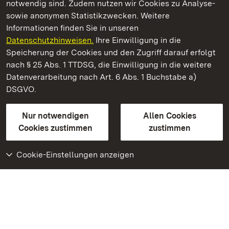
notwendig sind. Zudem nutzen wir Cookies zu Analyse-
sowie anonymen Statistikzwecken. Weitere
Informationen finden Sie in unseren
Datenschutzhinweisen.
Ihre Einwilligung in die
Burg Alt-Eberstein
Speicherung der Cookies und den Zugriff darauf erfolgt
nach § 25 Abs. 1 TTDSG, die Einwilligung in die weitere
Staatliche Schlösser und Gärten Baden-Württemberg
Datenverarbeitung nach Art. 6 Abs. 1 Buchstabe a)
DSGVO.
Kontakt
FAQ
Impressum
Datenschutz
Gebärdensprache
Leichte Sprache
Erklärung zur Barrierefreiheit
Nur notwendigen
Allen Cookies
BITV-konform (geprüfte Seiten)
Cookies zustimmen
zustimmen
Cookie-Einstellungen anzeigen
Weiteres
Portal
Monumente
Besuchen Sie uns auf
Facebook
Besuchen Sie uns auf
Instagram