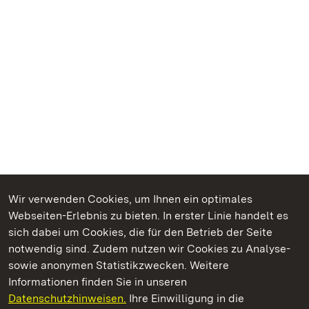
Wir verwenden Cookies, um Ihnen ein optimales
Webseiten-Erlebnis zu bieten. In erster Linie handelt es
Kommen. Staunen. Genießen.
sich dabei um Cookies, die für den Betrieb der Seite
notwendig sind. Zudem nutzen wir Cookies zu Analyse-
sowie anonymen Statistikzwecken. Weitere
Informationen finden Sie in unseren
Datenschutzhinweisen.
Ihre Einwilligung in die
Burg Alt-Eberstein