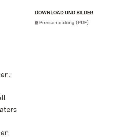
DOWNLOAD UND BILDER
Pressemeldung (PDF)
en:
ll
aters
den