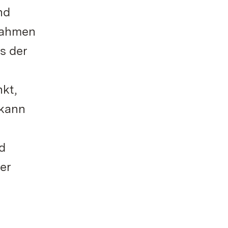
nd
Rahmen
s der
kt,
 kann
d
er