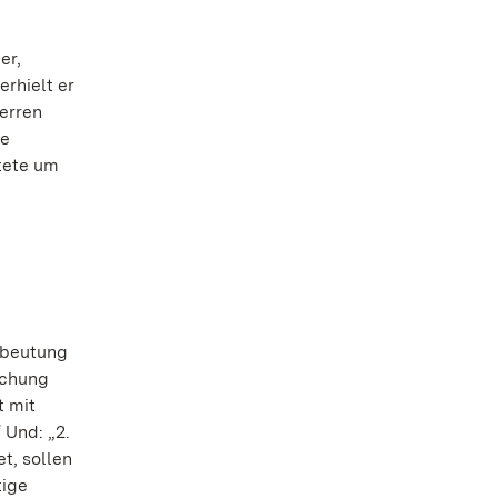
er,
erhielt er
erren
te
tete um
sbeutung
ichung
t mit
 Und: „2.
t, sollen
tige