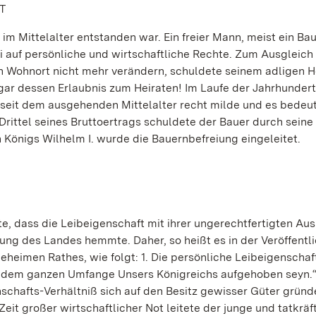
T
im Mittelalter entstanden war. Ein freier Mann, meist ein Bau
i auf persönliche und wirtschaftliche Rechte. Zum Ausgleich 
en Wohnort nicht mehr verändern, schuldete seinem adligen H
gar dessen Erlaubnis zum Heiraten! Im Laufe der Jahrhunder
seit dem ausgehenden Mittelalter recht milde und es bedeu
Drittel seines Bruttoertrags schuldete der Bauer durch seine
 Königs Wilhelm I. wurde die Bauernbefreiung eingeleitet.
e, dass die Leibeigenschaft mit ihrer ungerechtfertigten Au
lung des Landes hemmte. Daher, so heißt es in der Veröffentl
heimen Rathes, wie folgt: 1. Die persönliche Leibeigenschaf
 in dem ganzen Umfange Unsers Königreichs aufgehoben seyn.“
schafts-Verhältniß sich auf den Besitz gewisser Güter gründe
Zeit großer wirtschaftlicher Not leitete der junge und tatkräf