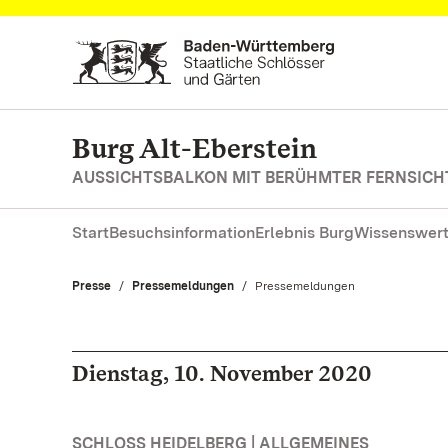
Zum Hauptinhalt springen
Burg Alt-Eberstein
AUSSICHTSBALKON MIT BERÜHMTER FERNSICH
Start
Besuchsinformation
Erlebnis Burg
Wissenswert
Presse
Pressemeldungen
Aktuell:
Pressemeldungen
Dienstag, 10. November 2020
SCHLOSS HEIDELBERG | ALLGEMEINES