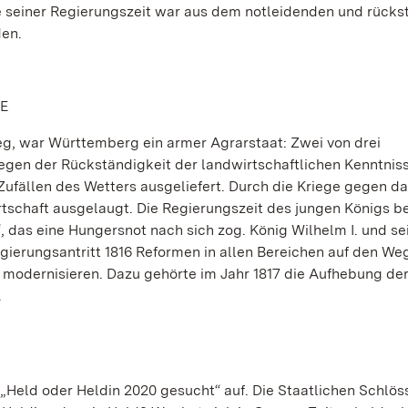
e seiner Regierungszeit war aus dem notleidenden und rücks
den.
E
eg, war Württemberg ein armer Agrarstaat: Zwei von drei
gen der Rückständigkeit der landwirtschaftlichen Kenntnis
ufällen des Wetters ausgeliefert. Durch die Kriege gegen d
schaft ausgelaugt. Die Regierungszeit des jungen Königs b
das eine Hungersnot nach sich zog. König Wilhelm I. und se
ierungsantritt 1816 Reformen in allen Bereichen auf den Weg
 modernisieren. Dazu gehörte im Jahr 1817 die Aufhebung de
.
n „Held oder Heldin 2020 gesucht“ auf. Die Staatlichen Schlös