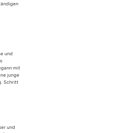
tändigen
se und
as
egann mit
ine junge
. Schritt
r
ser und