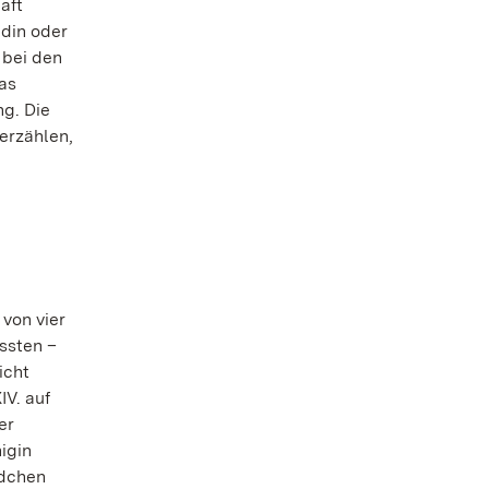
aft
ldin oder
 bei den
as
ng. Die
 erzählen,
 von vier
ssten –
icht
IV. auf
er
igin
ädchen