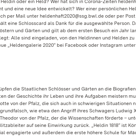
e Heldin oder ein Held? Wer hat sich in Corona-Zeiten heldenh
t und eine neue Idee entwickelt? Wer einer persönlichen He
ch per Mail unter heldenhaft2020@ssg.bwl.de oder per Post
ält eine Schlosscard als Dank für die ausgewählte Person. D
löstern und Gärten und gilt ab dem ersten Besuch ein Jahr la
elegt: Alle sind eingeladen, von den Heldinnen und Helden zu
neue „Heldengalerie 2020“ bei Facebook oder Instagram unter
pfen die Staatlichen Schlösser und Gärten an die Biografien
kten der Geschichte ihr Leben und ihre Aufgaben meistern mu
lotte von der Pfalz, die sich auch in schwierigen Situationen n
 grundfalsch, wie etwa den Angriff ihres Schwagers Ludwig X
l Theodor von der Pfalz, der die Wissenschaften förderte – unt
tzableiter auf seine Einwirkung zurück. „Heldin 1818“ ist Kön
zial engagierte und außerdem die erste höhere Schule für M