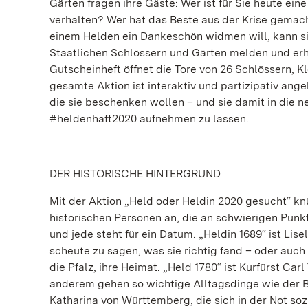
Gärten fragen ihre Gäste: Wer ist für Sie heute ein
verhalten? Wer hat das Beste aus der Krise gemach
einem Helden ein Dankeschön widmen will, kann si
Staatlichen Schlössern und Gärten melden und erh
Gutscheinheft öffnet die Tore von 26 Schlössern, K
gesamte Aktion ist interaktiv und partizipativ ang
die sie beschenken wollen – und sie damit in die 
#heldenhaft2020 aufnehmen zu lassen.
DER HISTORISCHE HINTERGRUND
Mit der Aktion „Held oder Heldin 2020 gesucht“ knü
historischen Personen an, die an schwierigen Pun
und jede steht für ein Datum. „Heldin 1689“ ist Lise
scheute zu sagen, was sie richtig fand – oder auch
die Pfalz, ihre Heimat. „Held 1780“ ist Kurfürst Car
anderem gehen so wichtige Alltagsdinge wie der Bli
Katharina von Württemberg, die sich in der Not so