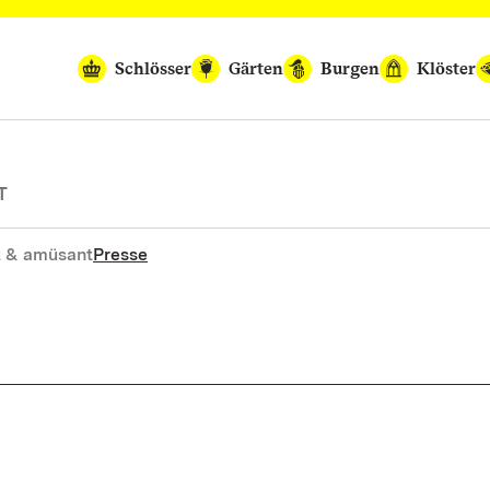
Schlösser
Gärten
Burgen
Klöster
T
 & amüsant
Presse