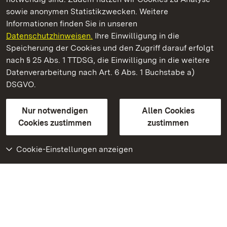
sowie anonymen Statistikzwecken. Weitere
Informationen finden Sie in unseren
Datenschutzhinweisen.
Ihre Einwilligung in die
Burg Alt-Eberstein
Speicherung der Cookies und den Zugriff darauf erfolgt
nach § 25 Abs. 1 TTDSG, die Einwilligung in die weitere
Staatliche Schlösser und Gärten Baden-Württemberg
Datenverarbeitung nach Art. 6 Abs. 1 Buchstabe a)
DSGVO.
Kontakt
FAQ
Impressum
Datenschutz
Gebärdensprache
Leichte Sprache
Erklärung zur Barrierefreiheit
Nur notwendigen
Allen Cookies
BITV-konform (geprüfte Seiten)
Cookies zustimmen
zustimmen
Cookie-Einstellungen anzeigen
Weiteres
Portal
Monumente
Besuchen Sie uns auf
Facebook
Besuchen Sie uns auf
Instagram
Besuchen Sie uns auf