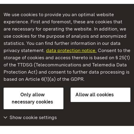
We use cookies to provide you an optimal website
experience. First and foremost, these are cookies that
are necessary for operating the website. In addition, we
use cookies for the purpose of analysis and anonymized
State Palaces and Gardens of Baden-Wuerttemberg
statistics. You can find further information in our data
privacy statement.
data protection notice.
Consent to the
storage of cookies and access thereto is based on § 25(1)
of the TTDSG (Telecommunications and Telemedia Data
Alt-Eberstein Castle
Protection Act) and consent to further data processing is
based on Article 6(1)(a) of the GDPR.
State Palaces and Gardens of Baden-Wuerttemberg
Only allow
Allow all cookies
FAQ
Masthead
Data protection
necessary cookies
Declaration on barrier-free access
BITV-konform (geprüfte Seiten)
Show cookie settings
More