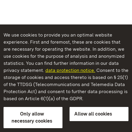
We use cookies to provide you an optimal website
experience. First and foremost, these are cookies that
are necessary for operating the website. In addition, we
use cookies for the purpose of analysis and anonymized
State Palaces and Gardens of Baden-Wuerttemberg
statistics. You can find further information in our data
privacy statement.
data protection notice.
Consent to the
storage of cookies and access thereto is based on § 25(1)
of the TTDSG (Telecommunications and Telemedia Data
Alt-Eberstein Castle
Protection Act) and consent to further data processing is
based on Article 6(1)(a) of the GDPR.
State Palaces and Gardens of Baden-Wuerttemberg
Only allow
Allow all cookies
FAQ
Masthead
Data protection
necessary cookies
Declaration on barrier-free access