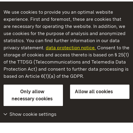
We use cookies to provide you an optimal website
experience. First and foremost, these are cookies that
are necessary for operating the website. In addition, we
use cookies for the purpose of analysis and anonymized
State Palaces and Gardens of Baden-Wuerttemberg
statistics. You can find further information in our data
privacy statement.
data protection notice.
Consent to the
storage of cookies and access thereto is based on § 25(1)
of the TTDSG (Telecommunications and Telemedia Data
Alt-Eberstein Castle
Protection Act) and consent to further data processing is
based on Article 6(1)(a) of the GDPR.
State Palaces and Gardens of Baden-Wuerttemberg
Only allow
Allow all cookies
FAQ
Masthead
Data protection
necessary cookies
Declaration on barrier-free access
BITV-konform (geprüfte Seiten)
Show cookie settings
More