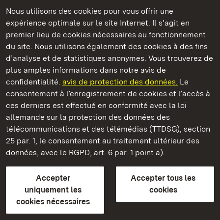
Nous utilisons des cookies pour vous offrir une
expérience optimale sur le site Internet. Il s’agit en
Châteaux et jardins publics du Bade-Wurtemberg
premier lieu de cookies nécessaires au fonctionnement
du site. Nous utilisons également des cookies à des fins
d’analyse et de statistiques anonymes. Vous trouverez de
plus amples informations dans notre avis de
confidentialité.
avis de protection des données.
Le
Château-fort d' Alt-Eberstein
consentement à l’enregistrement de cookies et l’accès à
ces derniers est effectué en conformité avec la loi
Châteaux et jardins publics du Bade-Wurtemberg
allemande sur la protection des données des
télécommunications et des télémédias (TTDSG), section
FAQ et réponses
Mentions légales
Protection des données
25 par. 1, le consentement au traitement ultérieur des
Explications sur l’accessibilité
données, avec le RGPD, art. 6 par. 1 point a).
BITV-konform (geprüfte Seiten)
Accepter
Accepter tous les
plus loin
uniquement les
cookies
cookies nécessaires
Accueil
Monuments