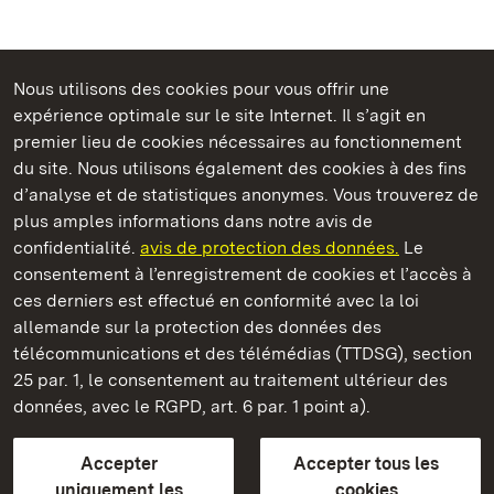
Nous utilisons des cookies pour vous offrir une
expérience optimale sur le site Internet. Il s’agit en
Châteaux et jardins publics du Bade-Wurtemberg
premier lieu de cookies nécessaires au fonctionnement
du site. Nous utilisons également des cookies à des fins
d’analyse et de statistiques anonymes. Vous trouverez de
plus amples informations dans notre avis de
confidentialité.
avis de protection des données.
Le
Château-fort d' Alt-Eberstein
consentement à l’enregistrement de cookies et l’accès à
ces derniers est effectué en conformité avec la loi
Châteaux et jardins publics du Bade-Wurtemberg
allemande sur la protection des données des
télécommunications et des télémédias (TTDSG), section
FAQ et réponses
Mentions légales
Protection des données
25 par. 1, le consentement au traitement ultérieur des
Explications sur l’accessibilité
données, avec le RGPD, art. 6 par. 1 point a).
BITV-konform (geprüfte Seiten)
Accepter
Accepter tous les
plus loin
uniquement les
cookies