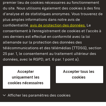
premier lieu de cookies nécessaires au fonctionnement
du site. Nous utilisons également des cookies à des fins
d’analyse et de statistiques anonymes. Vous trouverez de
plus amples informations dans notre avis de
confidentialité.
avis de protection des données.
Le
Château-fort d' Alt-Eberstein
consentement à l’enregistrement de cookies et l’accès à
ces derniers est effectué en conformité avec la loi
Châteaux et jardins publics du Bade-Wurtemberg
allemande sur la protection des données des
télécommunications et des télémédias (TTDSG), section
FAQ et réponses
Mentions légales
Protection des données
25 par. 1, le consentement au traitement ultérieur des
Explications sur l’accessibilité
données, avec le RGPD, art. 6 par. 1 point a).
BITV-konform (geprüfte Seiten)
Accepter
Accepter tous les
plus loin
uniquement les
cookies
cookies nécessaires
Accueil
Monuments
Afficher les paramètres des cookies
Rendez-nous visite
sur Facebook
Rendez-nous visite